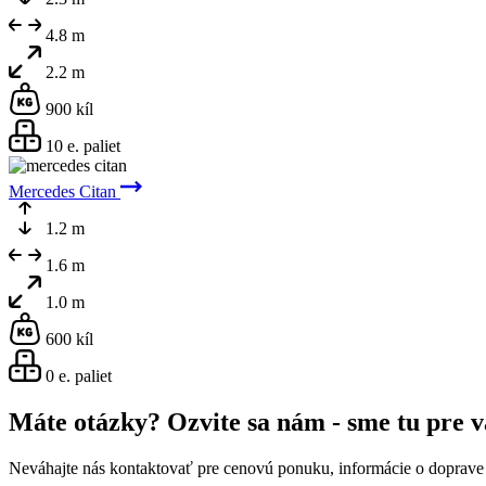
4.8 m
2.2 m
900 kíl
10 e. paliet
Mercedes Citan
1.2 m
1.6 m
1.0 m
600 kíl
0 e. paliet
Máte otázky? Ozvite sa nám - sme tu pre v
Neváhajte nás kontaktovať pre cenovú ponuku, informácie o doprave a