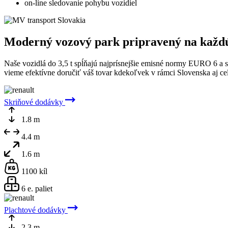
on-line sledovanie pohybu vozidiel
Moderný vozový park pripravený na každú
Naše vozidlá do 3,5 t spĺňajú najprísnejšie emisné normy EURO 6 a 
vieme efektívne doručiť váš tovar kdekoľvek v rámci Slovenska aj ce
Skriňové dodávky
1.8 m
4.4 m
1.6 m
1100 kíl
6 e. paliet
Plachtové dodávky
2.3 m