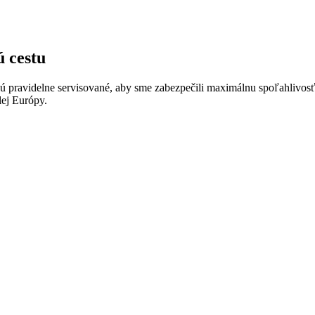
 cestu
sú pravidelne servisované, aby sme zabezpečili maximálnu spoľahlivos
lej Európy.