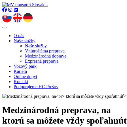
O nás
Naše služby
Naše služby
Vnútroštátna preprava
Medzinárodná doprava
Expresná preprava
Vozový park
Kariéra
Online dopyt
Kontakt
Podporujeme HC Prešov
Medzinárodná preprava, na
ktorú sa môžete vždy spoľahnú