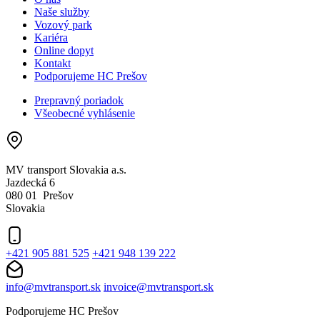
Naše služby
Vozový park
Kariéra
Online dopyt
Kontakt
Podporujeme HC Prešov
Prepravný poriadok
Všeobecné vyhlásenie
MV transport Slovakia a.s.
Jazdecká 6
080 01 Prešov
Slovakia
+421 905 881 525
+421 948 139 222
info@mvtransport.sk
invoice@mvtransport.sk
Podporujeme HC Prešov