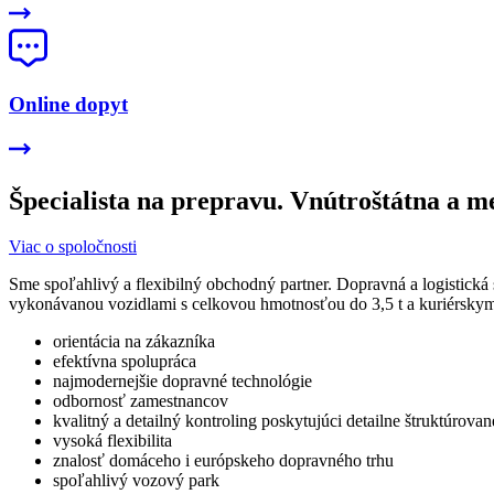
Online dopyt
Špecialista
na prepravu. Vnútroštátna a me
Viac o spoločnosti
Sme spoľahlivý a flexibilný obchodný partner. Dopravná a logistická
vykonávanou vozidlami s celkovou hmotnosťou do 3,5 t a kuriérsky
orientácia na zákazníka
efektívna spolupráca
najmodernejšie dopravné technológie
odbornosť zamestnancov
kvalitný a detailný kontroling poskytujúci detailne štruktúrova
vysoká flexibilita
znalosť domáceho i európskeho dopravného trhu
spoľahlivý vozový park