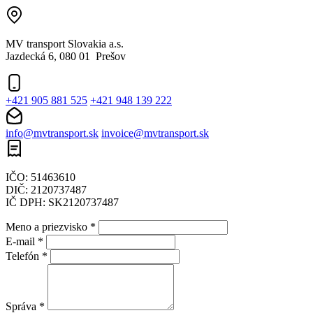
MV transport Slovakia a.s.
Jazdecká 6, 080 01 Prešov
+421 905 881 525
+421 948 139 222
info@mvtransport.sk
invoice@mvtransport.sk
IČO: 51463610
DIČ: 2120737487
IČ DPH: SK2120737487
Meno a priezvisko
*
E-mail
*
Telefón
*
Správa
*